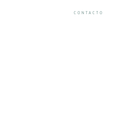
RVAS
ARES Y SU ENTORNO
CONTACTO
RECOMENDACIONES
 ARES
licia